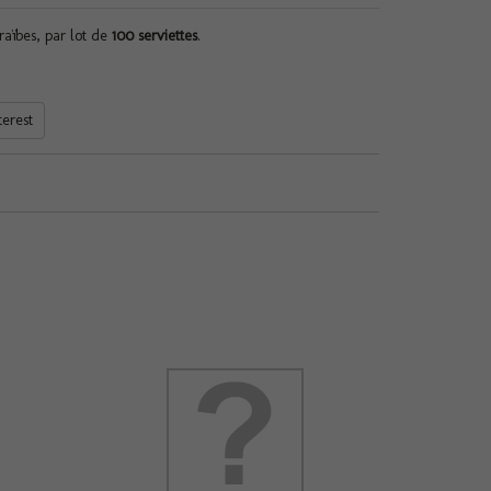
raïbes, par lot de
100 serviettes
.
terest