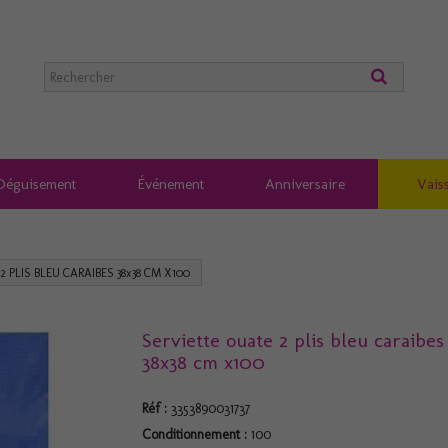
Déguisement
Événement
Anniversaire
Vaiss
 PLIS BLEU CARAIBES 38x38 CM X100
Serviette ouate 2 plis bleu caraibes
38x38 cm x100
Réf :
3353890031737
Conditionnement :
100