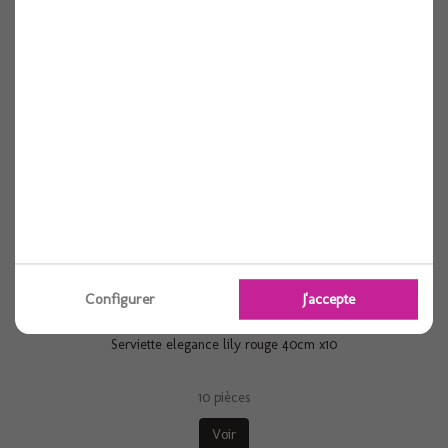
Serviette elegance lily blanche 40cm x10
10 pièces
Voir
Configurer
J'accepte
Serviette elegance lily rouge 40cm x10
10 pièces
Voir