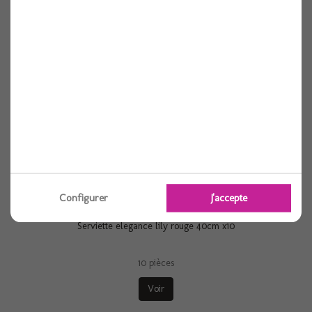
10 pièces
Voir
Configurer
J'accepte
Serviette elegance lily rouge 40cm x10
10 pièces
Voir