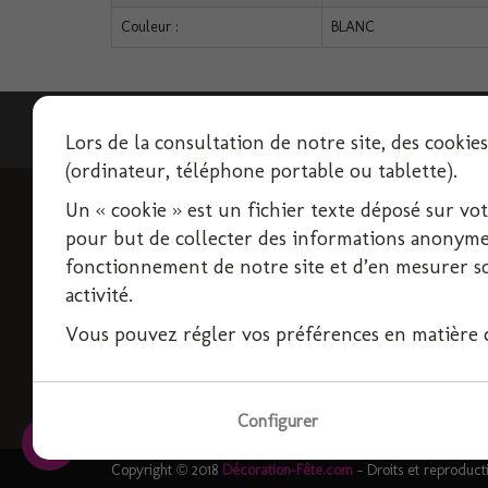
Couleur :
BLANC
Lettre d'informations
Lors de la consultation de notre site, des cookie
(ordinateur, téléphone portable ou tablette).
Un « cookie » est un fichier texte déposé sur votre
INFORMATIONS
pour but de collecter des informations anonymes
Livraison
fonctionnement de notre site et d’en mesurer son
activité.
Conditions d'utilisation
Paiement sécurisé
Vous pouvez régler vos préférences en matière co
Politique de confidentialité
Contactez-nous
Plan du site
Configurer
Copyright © 2018
Décoration-Fête.com
- Droits et reproduct