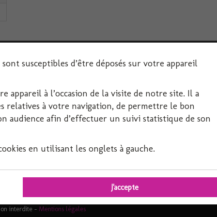
s sont susceptibles d’être déposés sur votre appareil
 appareil à l’occasion de la visite de notre site. Il a
SERVICE CLIENT
 relatives à votre navigation, de permettre le bon
 audience afin d’effectuer un suivi statistique de son
Décoration-Fête.com, FIRPLAST
Département Festif 4 RUE DE PROVENCE
okies en utilisant les onglets à gauche.
69800 SAINT PRIEST
04 37 25 03 95
responsable.axho@orange.fr
J'accepte
ion interdite -
Mentions légales