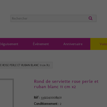
Déguisement
Événement
Anniversaire
Vaiss
E ROSE PERLE ET RUBAN BLANC 11 cm X2
Rond de serviette rose perle et
ruban blanc 11 cm x2
Réf :
3392240008401
Conditionnement :
2