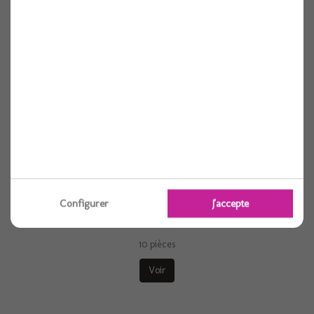
10 pièces
Voir
Configurer
J'accepte
Serviette elegance cristal granit 40cm x10
10 pièces
Voir