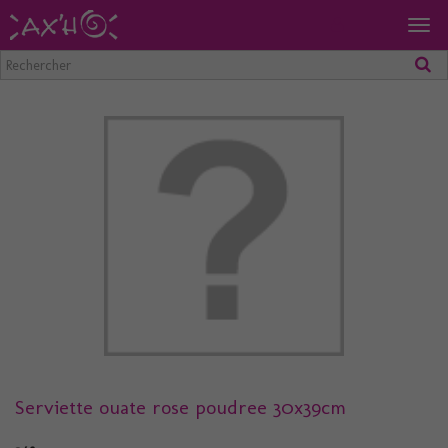
Togg
navig
Serviette ouate rose poudree 30x39cm