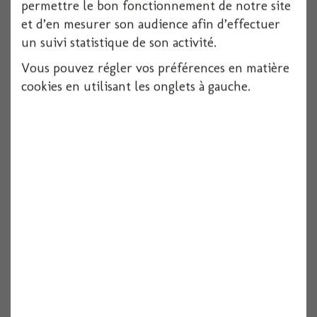
permettre le bon fonctionnement de notre site
et d’en mesurer son audience afin d’effectuer
un suivi statistique de son activité.
Vous pouvez régler vos préférences en matière
Serviette dunilin bleu vif 40x40cm x12
cookies en utilisant les onglets à gauche.
Voir
Serviette dunilin red 40x40cm x12