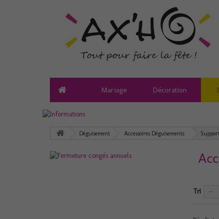
Mariage
Décoration
Déguisement
Accessoires Déguisements
Suppor
Acc
Tri
--