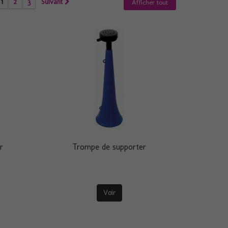
1
2
3
Suivant
Afficher tout
r
Trompe de supporter
Voir