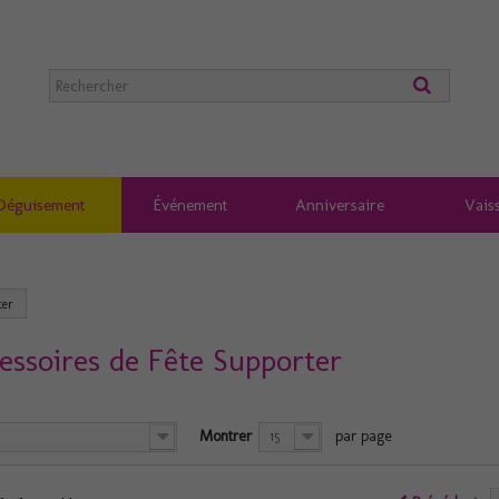
Déguisement
Événement
Anniversaire
Vaiss
ter
essoires de Fête Supporter
Montrer
par page
15