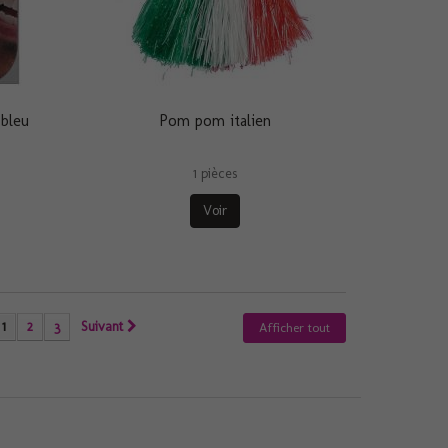
 bleu
Pom pom italien
1 pièces
Voir
1
2
3
Suivant
Afficher tout