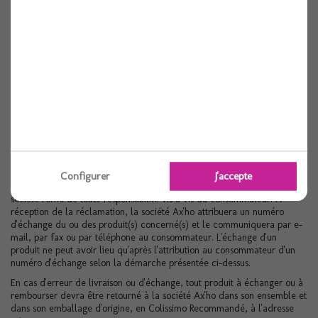
même de la livraison ou au plus tard le premier jour ouvré suivant la
livraison, toute réclamation d'erreur de livraison et/ou de non
conformité des produits en nature ou en qualité par rapport aux
indications figurant sur le bon de commande. Toute réclamation
formulée au delà de ce délai sera rejetée. La formulation de cette
réclamation auprès de la société Ax'ho pourra être faite :
- en priorité par téléphone au 04.37.25.03.95 du lundi au vendredi de 9h
à 12h et de 14h à 17h,
- en vous connectant sur notre site dans la rubrique "suivez votre
commande" où, après avoir entré votre numéro de client, vous pourrez
nous poser votre question à travers le menu nous contacter en précisant
bien la référence de la commande.
Toute réclamation non effectuée dans les règles définies ci-dessus et
Configurer
J'accepte
dans les délais impartis ne pourra être prise en compte et dégagera la
société Ax'ho de toute responsabilité vis à vis du consommateur. A
réception de la réclamation, la société Ax'ho attribuera un numéro
d'échange du ou des produit(s) concerné(s) et le communiquera par e-
mail, par fax ou par téléphone au consommateur. L'échange d'un
produit ne peut avoir lieu qu'après l'attribution au consommateur d'un
numéro d'échange selon la démarche présentée ci-dessus.
En cas d'erreur de livraison ou d'échange, tout produit à échanger ou à
rembourser devra être retourné à la société Ax'ho dans son ensemble et
dans son emballage d'origine, en Colissimo Recommandé, à l'adresse