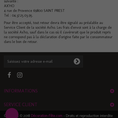
suivante :
AX'HO
4 rue de Provence 69800 SAINT PRIEST
Tel : 04.37.25.03.95.
Pour être accepté, tout retour devra être signalé au préalable au
Service Client de la société Ax'ho. Les frais d'envoi sont à la charge de
la société Ax'ho, sauf dans le cas où il s'avérerait que le produit repris
ne correspond pas à la déclaration d'origine faite par le consommateur
dans le bon de retour.
INFORMATIONS
SERVICE CLIENT
Copyright © 2018
Décoration-Fête.com
- Droits et reproduction interdite