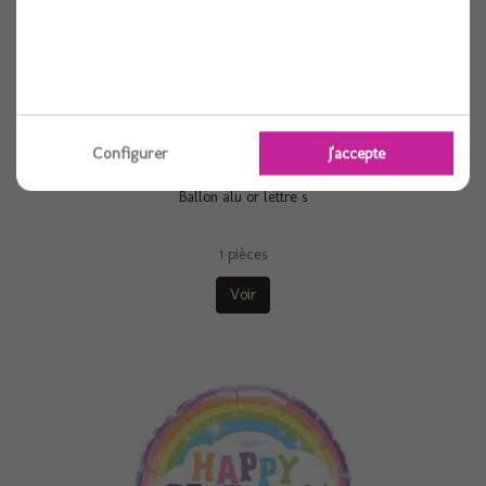
Configurer
J'accepte
Ballon alu or lettre s
1 pièces
Voir