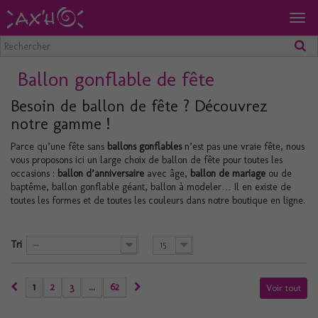
Togg
navig
Ballon gonflable de fête
Besoin de ballon de fête ? Découvrez
notre gamme !
Parce qu’une fête sans
ballons gonflables
n’est pas une vraie fête, nous
vous proposons ici un large choix de ballon de fête pour toutes les
occasions :
ballon d’anniversaire
avec âge,
ballon de mariage
ou de
baptême, ballon gonflable géant, ballon à modeler… Il en existe de
toutes les formes et de toutes les couleurs dans notre boutique en ligne.
Tri
--
15
1
2
3
...
62
Voir tout