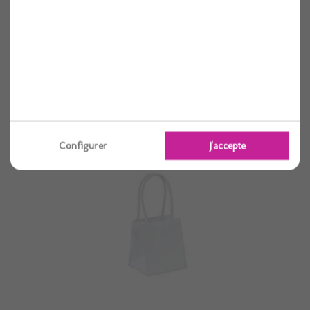
Sacs a goodies kraft 9x8x10cm x6
1 pièces
Voir
Configurer
J'accepte