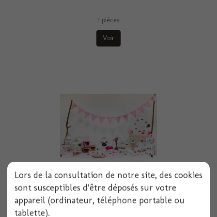
1 pièces
Voir
Lors de la consultation de notre site, des cookies
sont susceptibles d’être déposés sur votre
Guirlande fanions candy bar 4m
appareil (ordinateur, téléphone portable ou
tablette).