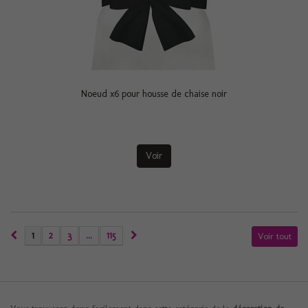
Noeud x6 pour housse de chaise noir
Voir
1
2
3
...
115
Voir tout