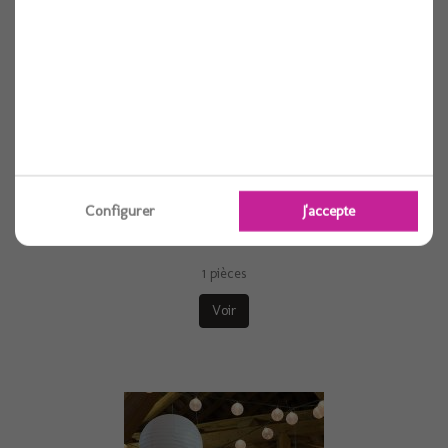
Configurer
J'accepte
Sable 400gr blanc
1 pièces
Voir