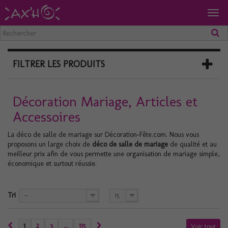
Togg
navig
FILTRER LES PRODUITS
Décoration Mariage, Articles et
Accessoires
La déco de salle de mariage sur Décoration-Fête.com.
Nous vous
proposons un large choix de
déco de salle de mariage
de qualité et au
meilleur prix afin de vous permette une organisation de mariage simple,
économique et surtout réussie.
Tri
--
15
1
2
3
...
115
Voir tout