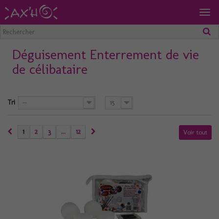
Togg
navig
Déguisement Enterrement de vie
de célibataire
Tri
--
15
1
2
3
...
12
Voir tout