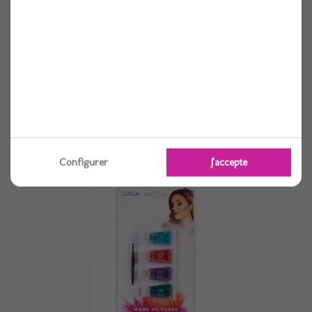
Loup metal violet dentelle
1 pièces
Voir
Configurer
J'accepte