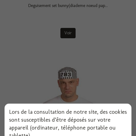
Deguisement set bunny(diademe noeud pap...
Voir
Lors de la consultation de notre site, des cookies
sont susceptibles d’être déposés sur votre
appareil (ordinateur, téléphone portable ou
Beret prisonnier
tablette).