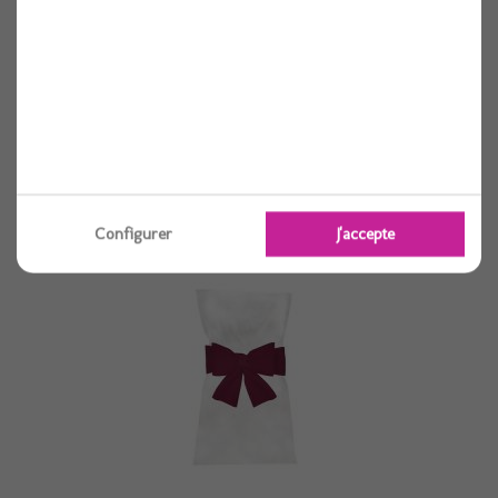
Housse de chaise sans noeud x6 grise
6 pièces
Voir
Configurer
J'accepte