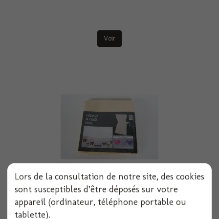
Voir
Lors de la consultation de notre site, des cookies
sont susceptibles d’être déposés sur votre
Housse de chaise sans noeud x6 ivoire
appareil (ordinateur, téléphone portable ou
tablette).