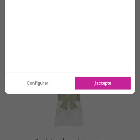
Noeud x6 pour housse de chaise gris
Voir
Configurer
J'accepte