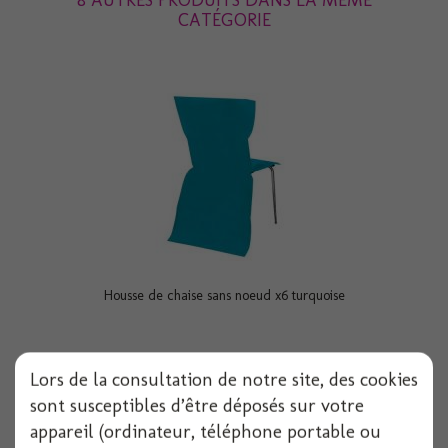
8 AUTRES PRODUITS DANS LA MÊME
CATÉGORIE
Housse de chaise sans noeud x6 turquoise
Lors de la consultation de notre site, des cookies
Voir
sont susceptibles d’être déposés sur votre
appareil (ordinateur, téléphone portable ou