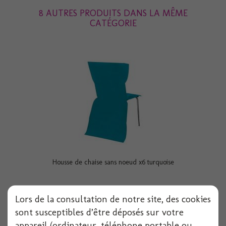
8 AUTRES PRODUITS DANS LA MÊME
CATÉGORIE
Housse de chaise sans noeud x6 turquoise
Lors de la consultation de notre site, des cookies
Voir
sont susceptibles d’être déposés sur votre
appareil (ordinateur, téléphone portable ou