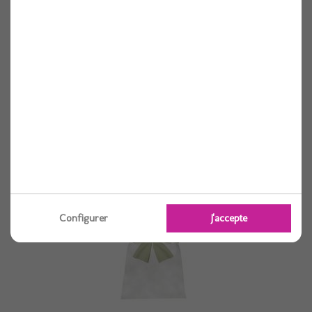
Noeud x6 pour housse de chaise gris
Voir
Configurer
J'accepte