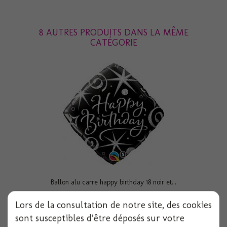
8 AUTRES PRODUITS DANS LA MÊME
CATÉGORIE
Ballon alu carre happy birthday 18 noir et...
Lors de la consultation de notre site, des cookies
1 pièces
sont susceptibles d’être déposés sur votre