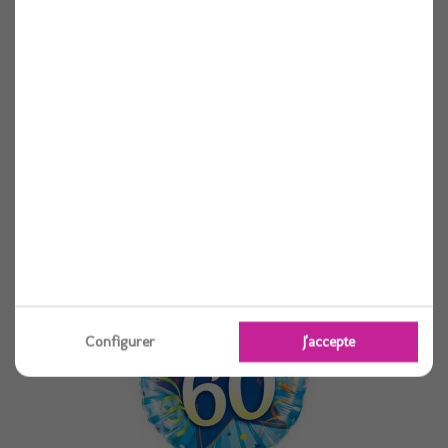
Ballon alu rond birthday 40 etoile bleu...
1 pièces
Voir
Configurer
J'accepte