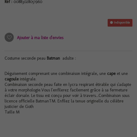
Réf :
00883028051960
Indisponible
Ajouter à ma liste d'envies
Costume seconde peau
Batman
adulte :
Déguisement comprenant une combinaison intégrale, une
cape
et une
cagoule
intégrale.
Combinaison seconde peau faite en lycra respirant étirable qui s'adapte
à votre morphologie.Vous l'enfilerez facilement grâce à sa fermeture
éclair dorsale. Le tissu est conçu pour voir à travers...Combinaison sous
licence officielle BatmanTM. Enfilez la tenue originelle du célèbre
justicier de Goth
Taille M