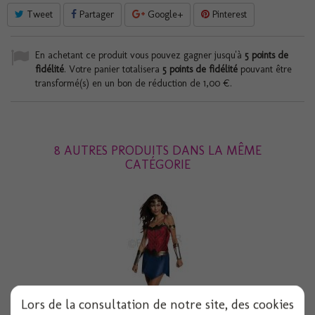
Tweet
Partager
Google+
Pinterest
En achetant ce produit vous pouvez gagner jusqu'à
5
points de
fidélité
. Votre panier totalisera
5
points de fidélité
pouvant être
transformé(s) en un bon de réduction de
1,00 €
.
8 AUTRES PRODUITS DANS LA MÊME
CATÉGORIE
Lors de la consultation de notre site, des cookies