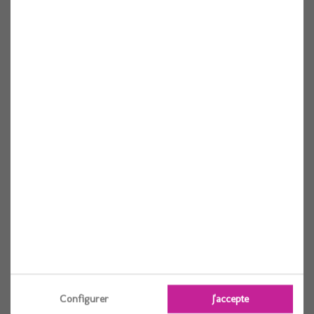
Costume black panther classique t.l (7-8ans)
Voir
Configurer
J'accepte