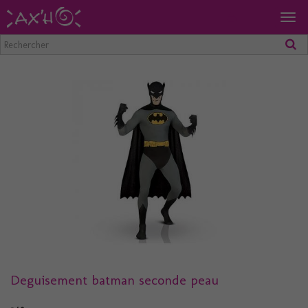
Togg
navig
Deguisement batman seconde peau