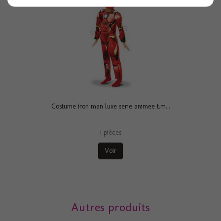
Costume iron man luxe serie animee t.m...
1 pièces
Voir
Autres produits