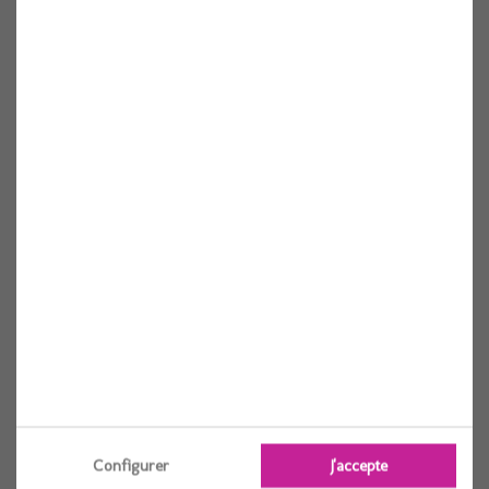
Deguisement prisonniere
1 pièces
Voir
Configurer
J'accepte