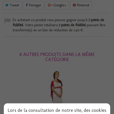
Tweet
Partager
Google+
Pinterest
En achetant ce produit vous pouvez gagner jusqu'à
7
points de
fidélité
. Votre panier totalisera
7
points de fidélité
pouvant être
transformé(s) en un bon de réduction de
1,40 €
.
8 AUTRES PRODUITS DANS LA MÊME
CATÉGORIE
Lors de la consultation de notre site, des cookies