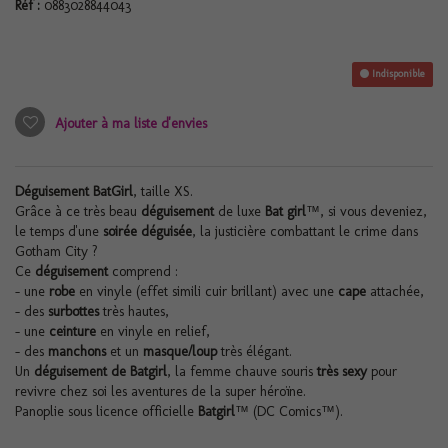
Réf :
0883028844043
Indisponible
Ajouter à ma liste d'envies
Déguisement BatGirl
, taille XS.
Grâce à ce très beau
déguisement
de luxe
Bat girl
™, si vous deveniez,
le temps d'une
soirée déguisée
, la justicière combattant le crime dans
Gotham City ?
Ce
déguisement
comprend :
- une
robe
en vinyle (effet simili cuir brillant) avec une
cape
attachée,
- des
surbottes
très hautes,
- une
ceinture
en vinyle en relief,
- des
manchons
et un
masque/loup
très élégant.
Un
déguisement de Batgirl
, la femme chauve souris
très sexy
pour
revivre chez soi les aventures de la super héroïne.
Panoplie sous licence officielle
Batgirl
™ (DC Comics™).