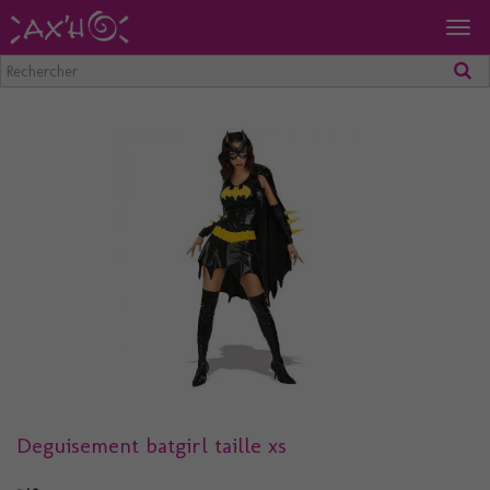
Togg
navig
Deguisement batgirl taille xs