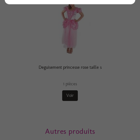
Deguisement princesse rose taille s
1 pièces
Voir
Autres produits