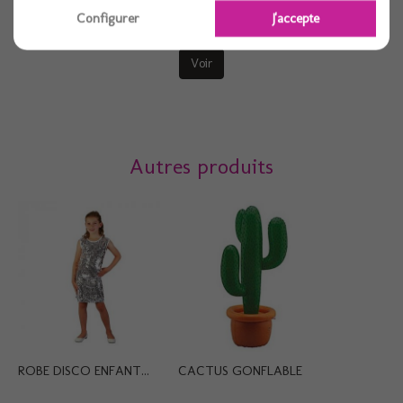
Configurer
J'accepte
1X3 pièces
Voir
Autres produits
ROBE DISCO ENFANT...
CACTUS GONFLABLE