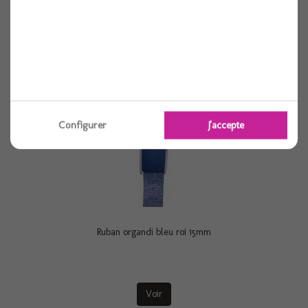
Voir
Configurer
J'accepte
Ruban organdi bleu roi 15mm
Voir