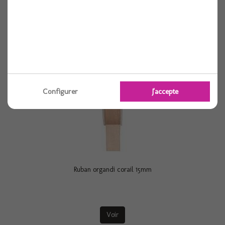
Voir
Configurer
J'accepte
Ruban organdi corail 15mm
Voir