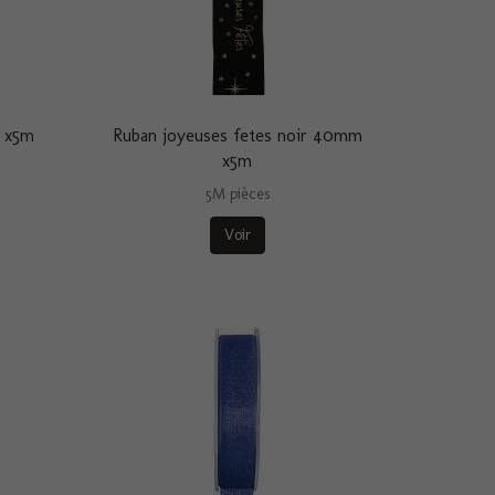
r x5m
Ruban joyeuses fetes noir 40mm
x5m
5M pièces
Voir