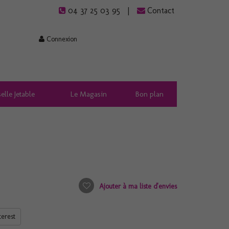
04 37 25 03 95
Contact
Connexion
elle Jetable
Le Magasin
Bon plan
Ajouter à ma liste d'envies
terest