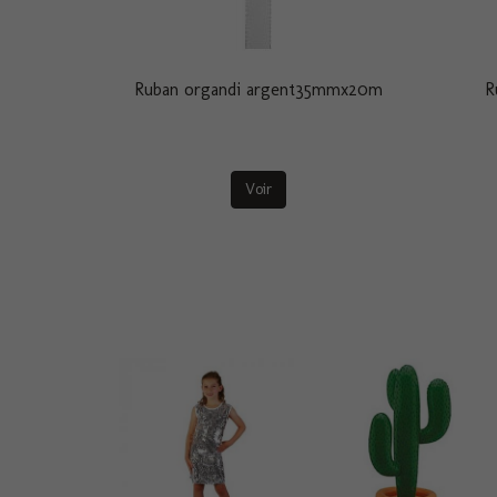
Ruban organdi argent35mmx20m
R
Voir