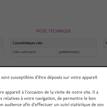
FICHE TECHNIQUE
Caractéristiques colis
Colis code barre :
3016600009173
s sont susceptibles d’être déposés sur votre appareil
 appareil à l’occasion de la visite de notre site. Il a
SERVICE CLIENT
 relatives à votre navigation, de permettre le bon
 audience afin d’effectuer un suivi statistique de son
Décoration-Fête.com, FIRPLAST