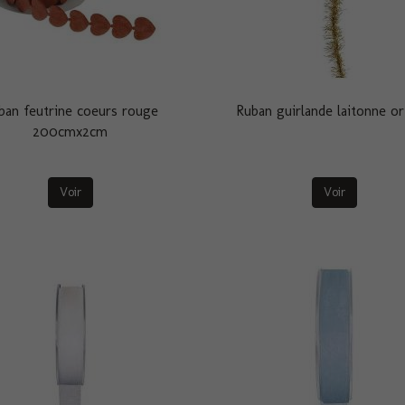
ban feutrine coeurs rouge
Ruban guirlande laitonne o
200cmx2cm
Voir
Voir