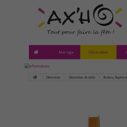
Mariage
Décoration
Décoration
Décoration de table
Rubans, Raphia e