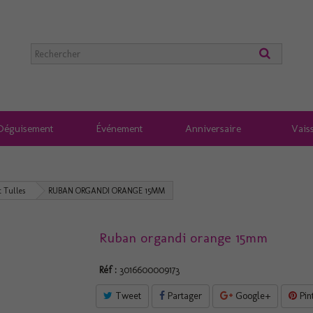
Déguisement
Événement
Anniversaire
Vaiss
t Tulles
RUBAN ORGANDI ORANGE 15MM
Ruban organdi orange 15mm
Réf :
3016600009173
Tweet
Partager
Google+
Pin