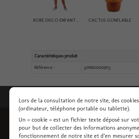
ROBE DISCO ENFANT...
CACTUS GONFLABLE
Caractéristiques produit
Référence :
3016600009173
Lettre d'informations
Lors de la consultation de notre site, des cookie
(ordinateur, téléphone portable ou tablette).
Un « cookie » est un fichier texte déposé sur votre
INFORMATIONS
pour but de collecter des informations anonymes
Livraison
fonctionnement de notre site et d’en mesurer son