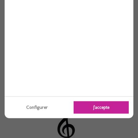
Centre de table circus 17cmx30cm
Voir
Configurer
J'accepte