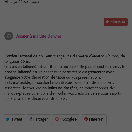
Réf :
3016600015440
Indisponible
Ajouter à ma liste d'envies
Cordon laitonné
de couleur orange, de diamètre d'environ 2/3 mm, de
longueur 20 m.
Le
cordon laitonné
est un fil en laiton gainé de papier couleur; ainsi, le
cordon laitonné
est un accessoire permettant d'
agrémenter avec
élégance votre décoration de table
ou vos présentations.
Très malléable
, le
cordon laitonné
vous permettra de nouer vos
serviettes, fermer vos
ballotins de dragées
, de confectionner des
marque-places ou encore d'enrouler vos pieds de verre pour assortir
ceux-ci à votre
décoration
de table ...
Tweet
Partager
Google+
Pinterest