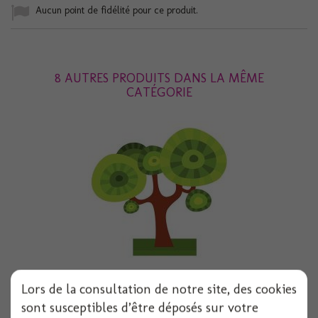
Aucun point de fidélité pour ce produit.
8 AUTRES PRODUITS DANS LA MÊME
CATÉGORIE
Lors de la consultation de notre site, des cookies
Centre de table arbre feerique 20cmx22.5cm
sont susceptibles d’être déposés sur votre