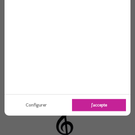
Centre de table circus 17cmx30cm
Voir
Configurer
J'accepte