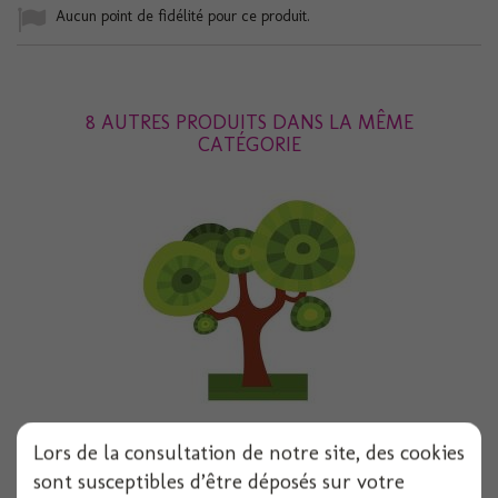
Aucun point de fidélité pour ce produit.
8 AUTRES PRODUITS DANS LA MÊME
CATÉGORIE
Lors de la consultation de notre site, des cookies
Centre de table arbre feerique 20cmx22.5cm
sont susceptibles d’être déposés sur votre