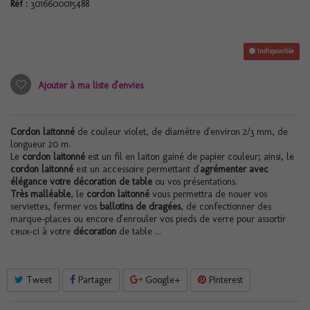
Réf :
3016600015488
Indisponible
Ajouter à ma liste d'envies
Cordon laitonné
de couleur violet, de diamètre d'environ 2/3 mm, de
longueur 20 m.
Le
cordon laitonné
est un fil en laiton gainé de papier couleur; ainsi, le
cordon laitonné
est un accessoire permettant d'
agrémenter avec
élégance votre décoration de table
ou vos présentations.
Très malléable
, le
cordon laitonné
vous permettra de nouer vos
serviettes, fermer vos
ballotins de dragées
, de confectionner des
marque-places ou encore d'enrouler vos pieds de verre pour assortir
ceux-ci à votre
décoration
de table ...
Tweet
Partager
Google+
Pinterest