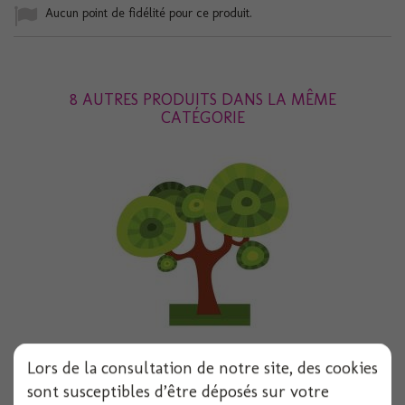
Aucun point de fidélité pour ce produit.
8 AUTRES PRODUITS DANS LA MÊME
CATÉGORIE
Lors de la consultation de notre site, des cookies
Centre de table arbre feerique 20cmx22.5cm
sont susceptibles d’être déposés sur votre