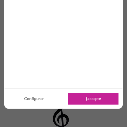
Centre de table circus 17cmx30cm
Voir
Configurer
J'accepte