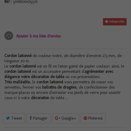
Réf :
3016600015501
Indisponible
Ajouter à ma liste d'envies
Cordon laitonné
de couleur ivoire, de diamètre d'environ 2/3 mm, de
longueur 20 m.
Le
cordon laitonné
est un fil en laiton gainé de papier couleur; ainsi, le
cordon laitonné
est un accessoire permettant d'
agrémenter avec
élégance votre décoration de table
ou vos présentations.
Très malléable
, le
cordon laitonné
vous permettra de nouer vos
serviettes, fermer vos
ballotins de dragées
, de confectionner des
marque-places ou encore d'enrouler vos pieds de verre pour assortir
ceux-ci à votre
décoration
de table ...
Tweet
Partager
Google+
Pinterest