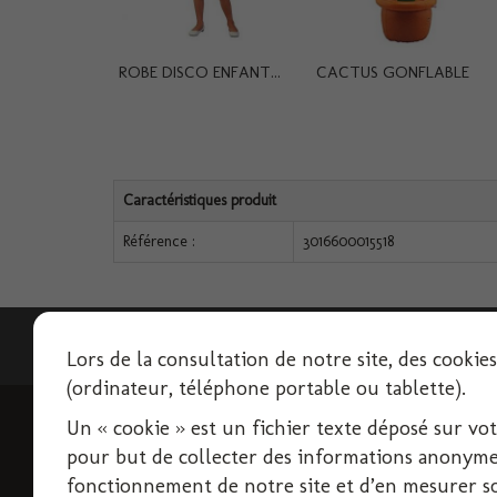
ROBE DISCO ENFANT...
CACTUS GONFLABLE
Caractéristiques produit
Référence :
3016600015518
Lettre d'informations
Lors de la consultation de notre site, des cookie
(ordinateur, téléphone portable ou tablette).
Un « cookie » est un fichier texte déposé sur votre
INFORMATIONS
pour but de collecter des informations anonymes
Livraison
fonctionnement de notre site et d’en mesurer son