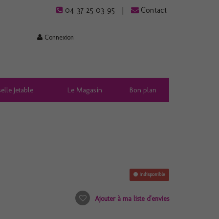
04 37 25 03 95
Contact
Connexion
elle Jetable
Le Magasin
Bon plan
Indisponible
Ajouter à ma liste d'envies