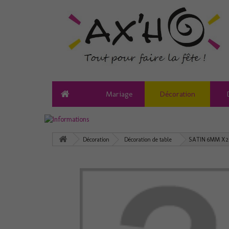
Mariage
Décoration
Décoration
Décoration de table
SATIN 6MM X2