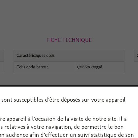
FICHE TECHNIQUE
Caractéristiques colis
Colis code barre :
3016600015518
s sont susceptibles d’être déposés sur votre appareil
 appareil à l’occasion de la visite de notre site. Il a
SERVICE CLIENT
 relatives à votre navigation, de permettre le bon
 audience afin d’effectuer un suivi statistique de son
Décoration-Fête.com, FIRPLAST