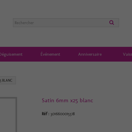
Déguisement
Événement
Anniversaire
Vaiss
5 BLANC
Satin 6mm x25 blanc
Réf :
3016600015518