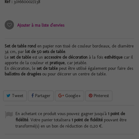
Réf :
3016600027238
Ajouter à ma liste d'envies
Set de table rond
en papier non tissé de couleur bordeaux, de diamètre
34 cm, par
lot de 50 sets de table
.
Le
set de table
est un
accesoire de décoration
à la fois
esthétique
car il
apporte de la couleur et
pratique
, car jetable.
En décoration, le
set de table
peut être utilisé également pour faire des
ballotins de dragées
ou pour décorer un centre de table.
Tweet
Partager
Google+
Pinterest
En achetant ce produit vous pouvez gagner jusqu'à
1
point de
fidélité
. Votre panier totalisera
1
point de fidélité
pouvant être
transformé(s) en un bon de réduction de
0,20 €
.