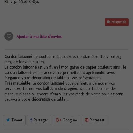
Réf :
3016600027894
Indisponible
Ajouter à ma liste d'envies
Cordon laitonné
de couleur métal cuivre, de diamètre d'environ 2/3
mm, de longueur 20 m.
Le
cordon laitonné
est un fil en laiton gainé de papier couleur; ainsi, le
cordon laitonné
est un accessoire permettant d'
agrémenter avec
élégance votre décoration de table
ou vos présentations.
Très malléable
, le
cordon laitonné
vous permettra de nouer vos
serviettes, fermer vos
ballotins de dragées
, de confectionner des
marque-places ou encore d'enrouler vos pieds de verre pour assortir
ceux-ci à votre
décoration
de table ...
Tweet
Partager
Google+
Pinterest