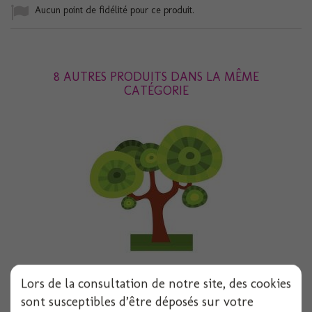
Aucun point de fidélité pour ce produit.
8 AUTRES PRODUITS DANS LA MÊME
CATÉGORIE
Lors de la consultation de notre site, des cookies
Centre de table arbre feerique 20cmx22.5cm
sont susceptibles d’être déposés sur votre