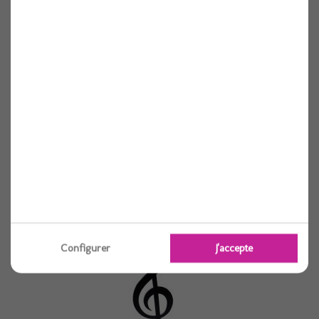
Centre de table circus 17cmx30cm
Voir
Configurer
J'accepte