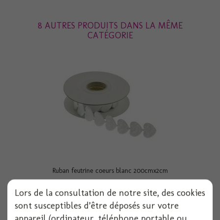
8 AUTRES PRODUITS DANS LA MÊME
CATÉGORIE
Ruban feutrine coeurs blanc 200cmx2cm
Lors de la consultation de notre site, des cookies
sont susceptibles d’être déposés sur votre
Voir
appareil (ordinateur, téléphone portable ou