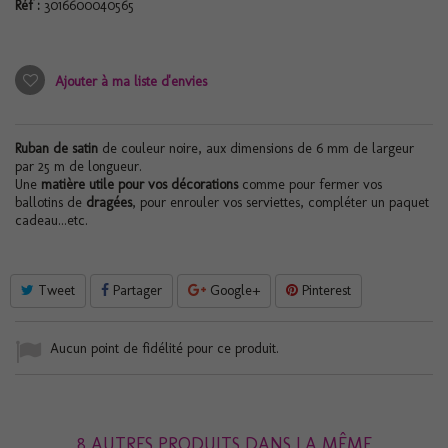
Réf :
3016600040565
Ajouter à ma liste d'envies
Ruban de satin
de couleur noire, aux dimensions de 6 mm de largeur
par 25 m de longueur.
Une
matière utile pour vos décorations
comme pour fermer vos
ballotins de
dragées
, pour enrouler vos serviettes, compléter un paquet
cadeau...etc.
Tweet
Partager
Google+
Pinterest
Aucun point de fidélité pour ce produit.
8 AUTRES PRODUITS DANS LA MÊME