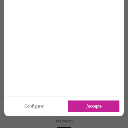
1X3 pièces
Voir
Bougie sapin or x3 6cm
Configurer
J'accepte
1X3 pièces