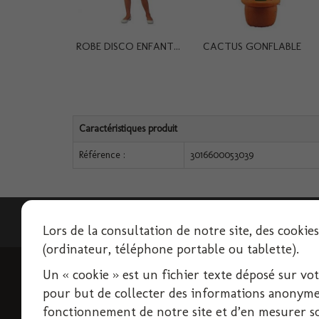
ROBE DISCO ENFANT...
CACTUS GONFLABLE
Caractéristiques produit
Référence :
3016600053039
Lettre d'informations
Lors de la consultation de notre site, des cookie
(ordinateur, téléphone portable ou tablette).
Un « cookie » est un fichier texte déposé sur votre
INFORMATIONS
pour but de collecter des informations anonymes
Livraison
fonctionnement de notre site et d’en mesurer son