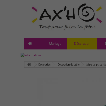
Mariage
Décoration
Décoration
Décoration de table
Marque place - 