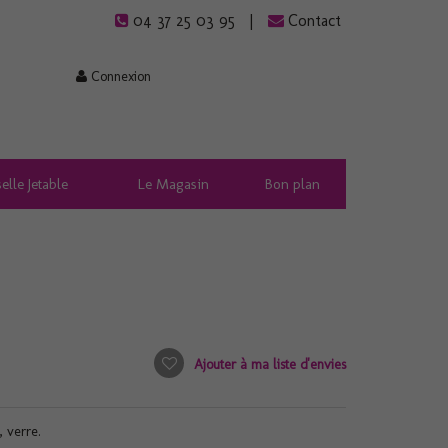
04 37 25 03 95
Contact
Connexion
elle Jetable
Le Magasin
Bon plan
Ajouter à ma liste d'envies
, verre.