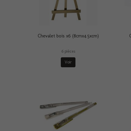
Chevalet bois x6 (8cmx4.5xcm)
6 pièces
Voir