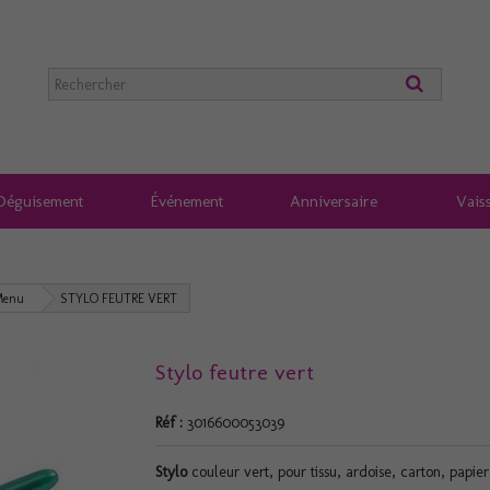
Déguisement
Événement
Anniversaire
Vaiss
Menu
STYLO FEUTRE VERT
Stylo feutre vert
Réf :
3016600053039
Stylo
couleur vert, pour tissu, ardoise, carton, papier