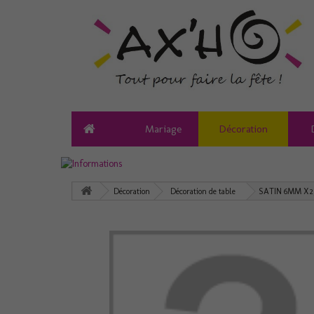
Mariage
Décoration
Décoration
Décoration de table
SATIN 6MM X2