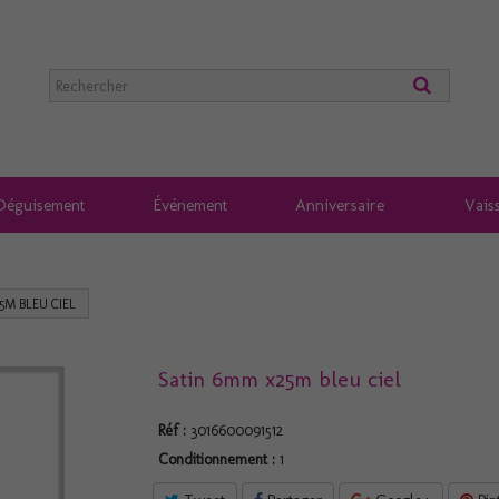
Déguisement
Événement
Anniversaire
Vaiss
5M BLEU CIEL
Satin 6mm x25m bleu ciel
Réf :
3016600091512
Conditionnement :
1