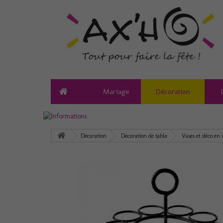
Mariage
Décoration
Décoration
Décoration de table
Vases et déco en 