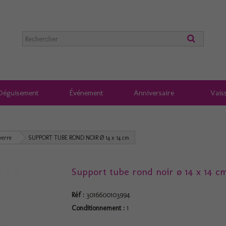
Déguisement
Événement
Anniversaire
Vaiss
verre
SUPPORT TUBE ROND NOIR Ø 14 x 14 cm
Support tube rond noir ø 14 x 14 c
Réf :
3016600103994
Conditionnement :
1