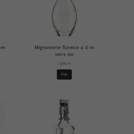
 en
Mignonnette florence 4 cl en
verre x10
1 pièces
Voir