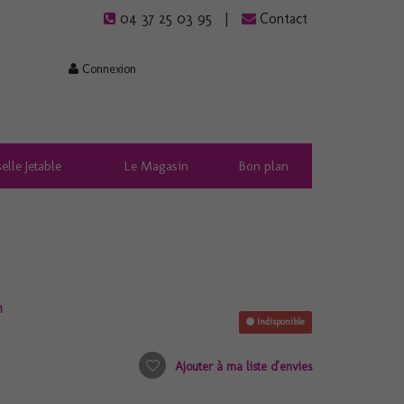
04 37 25 03 95
Contact
Connexion
elle Jetable
Le Magasin
Bon plan
m
Indisponible
Ajouter à ma liste d'envies