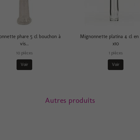
nnette phare 5 cl bouchon à
Mignonnette platina 4 cl en
vis...
x10
10 pièces
1 pièces
Voir
Voir
Autres produits