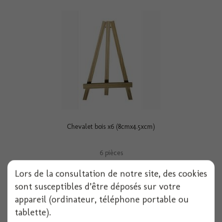
Chevalet bois x6 (8cmx4.5xcm)
6 pièces
Voir
Lors de la consultation de notre site, des cookies
sont susceptibles d’être déposés sur votre
appareil (ordinateur, téléphone portable ou
tablette).