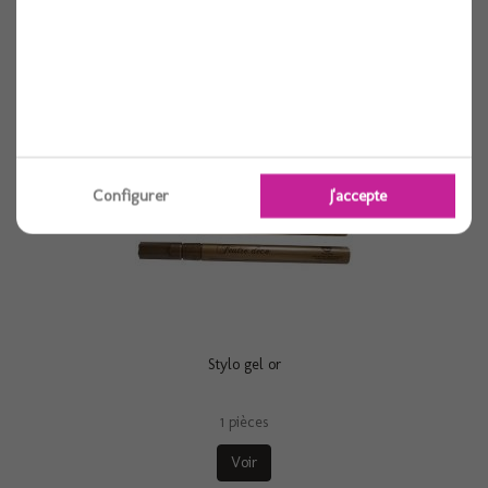
Voir
Configurer
J'accepte
Stylo gel or
1 pièces
Voir