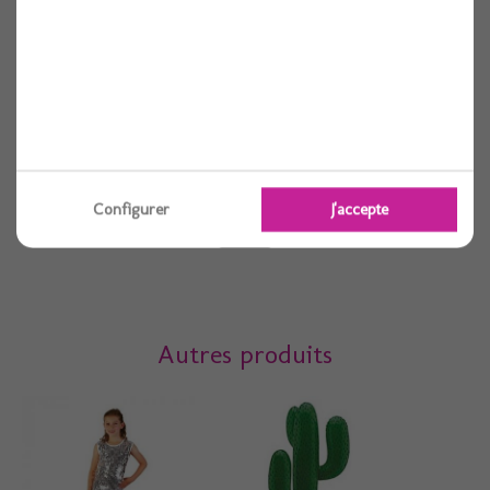
Squelette lambeau noir 52cm
1 pièces
Configurer
J'accepte
Voir
Autres produits