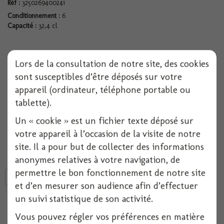
Réf :
3250269400241
Conditionnement :
6
Capacité :
32,4 cl
Indisponible
Lors de la consultation de notre site, des cookies
sont susceptibles d’être déposés sur votre
Ajouter à ma liste d'envies
appareil (ordinateur, téléphone portable ou
tablette).
Pot à confiture "Le Parfait"
, en verre, contenance de 324 ml, par lot de
Un « cookie » est un fichier texte déposé sur
6 pots à confiture
.
votre appareil à l’occasion de la visite de notre
Le traditionnel
pot à confiture
"Le Parfait" pour conditionner vos
site. Il a pour but de collecter des informations
confitures notamment.
anonymes relatives à votre navigation, de
permettre le bon fonctionnement de notre site
Tweet
Partager
Google+
Pinterest
et d’en mesurer son audience afin d’effectuer
un suivi statistique de son activité.
En achetant ce produit vous pouvez gagner jusqu'à
1
point de
Vous pouvez régler vos préférences en matière
fidélité
. Votre panier totalisera
1
point de fidélité
pouvant être