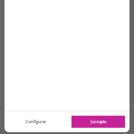
Référence :
3250269400241
Conditionnement :
6
Capacité :
32,4 cl
Largeur (mm) :
85
Hauteur (mm) :
95
Poids (gr) :
1290
Couleur :
TRANSPARENT
Micro-ondes :
OUI
Congelateur :
NON
Caractéristiques colis
Configurer
J'accepte
Colis Larg. (cm) :
0