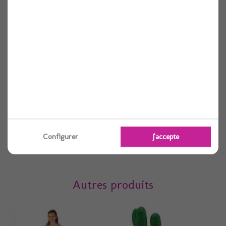
Bocal carre en verre joint rose 11 cl x12
12 pièces
Voir
Configurer
J'accepte
Autres produits