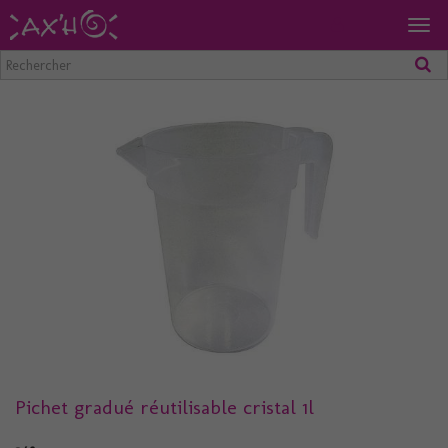
Togg
navig
Pichet gradué réutilisable cristal 1l