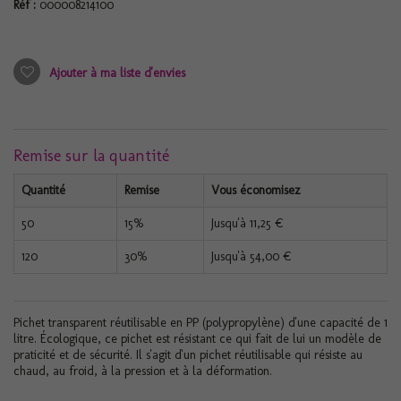
Réf :
000008214100
Ajouter à ma liste d'envies
Remise sur la quantité
Quantité
Remise
Vous économisez
50
15%
Jusqu'à
11,25 €
120
30%
Jusqu'à
54,00 €
Pichet transparent réutilisable en PP (polypropylène) d'une capacité de 1
litre. Écologique, ce pichet est résistant ce qui fait de lui un modèle de
praticité et de sécurité. Il s'agit d'un pichet réutilisable qui résiste au
chaud, au froid, à la pression et à la déformation.