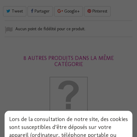
Tweet
Partager
Google+
Pinterest
Aucun point de fidélité pour ce produit.
8 AUTRES PRODUITS DANS LA MÊME
CATÉGORIE
Lors de la consultation de notre site, des cookies
Fourchette x20 peche perle
sont susceptibles d’être déposés sur votre
appareil (ordinateur, téléphone portable ou