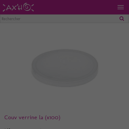
Togg
navig
Couv verrine la (x100)