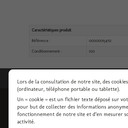
Caractéristiques produit
Référence :
000000154112
Conditionnement :
100
Lettre d'informations
Lors de la consultation de notre site, des cookie
(ordinateur, téléphone portable ou tablette).
Un « cookie » est un fichier texte déposé sur votre
INFORMATIONS
pour but de collecter des informations anonymes
Livraison
fonctionnement de notre site et d’en mesurer son
activité.
Conditions d'utilisation