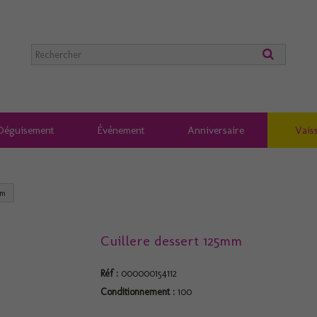
Déguisement
Événement
Anniversaire
Vaiss
mm
Cuillere dessert 125mm
Réf :
000000154112
Conditionnement :
100