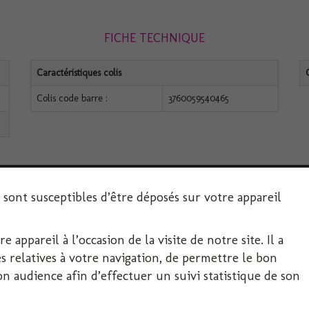
FICHE TECHNIQUE
Caractéristiques colis
Colis code barre :
3760059540465
s sont susceptibles d’être déposés sur votre appareil
 appareil à l’occasion de la visite de notre site. Il a
SERVICE CLIENT
 relatives à votre navigation, de permettre le bon
 audience afin d’effectuer un suivi statistique de son
Décoration-Fête.com, FIRPLAST
Département Festif 4 RUE DE PROVENCE