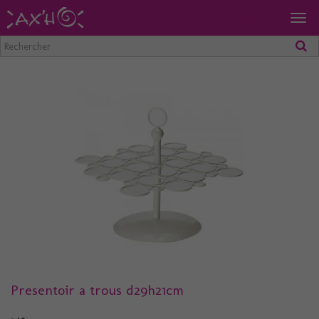
Togg
navig
Presentoir a trous d29h21cm