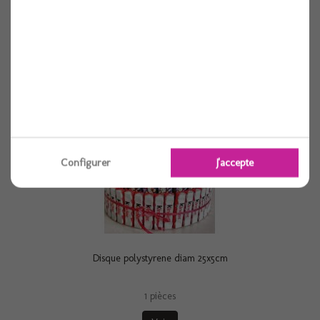
1 pièces
Voir
Configurer
J'accepte
Disque polystyrene diam 25x5cm
1 pièces