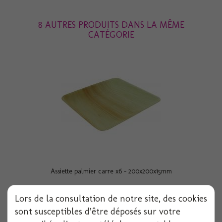
8 AUTRES PRODUITS DANS LA MÊME
CATÉGORIE
Assiette palmier carre x6 - 200x200x15mm
Lors de la consultation de notre site, des cookies
sont susceptibles d’être déposés sur votre
Voir