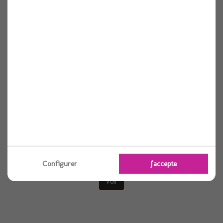
Voir
Assiette pulpe carree 160x160mm x25
25 pièces
Configurer
J'accepte
Voir