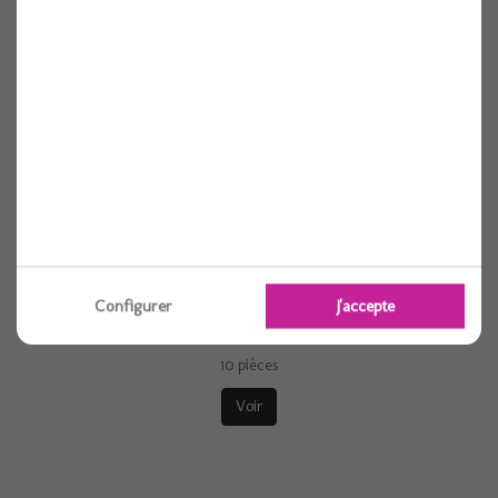
Voir
Configurer
J'accepte
Serviette elegance cristal granit 40cm x10
10 pièces
Voir