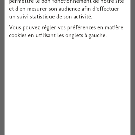
permettre le bon fonctionnement de notre site
et d’en mesurer son audience afin d’effectuer
un suivi statistique de son activité.
Serviette dunilin bleu vif 40x40cm x12
Vous pouvez régler vos préférences en matière
cookies en utilisant les onglets à gauche.
Voir
Serviette dunilin red 40x40cm x12