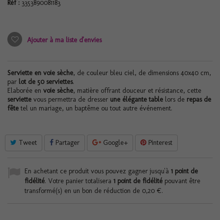
Réf :
3353890081183
Ajouter à ma liste d'envies
Serviette en voie sèche
, de couleur bleu ciel, de dimensions 40x40 cm,
par
lot de 50 serviettes
.
Elaborée en
voie sèche
, matière offrant douceur et résistance, cette
serviette
vous permettra de dresser
une élégante table
lors de
repas de
fête
tel un mariage, un baptême ou tout autre événement.
Tweet
Partager
Google+
Pinterest
En achetant ce produit vous pouvez gagner jusqu'à
1
point de
fidélité
. Votre panier totalisera
1
point de fidélité
pouvant être
transformé(s) en un bon de réduction de
0,20 €
.