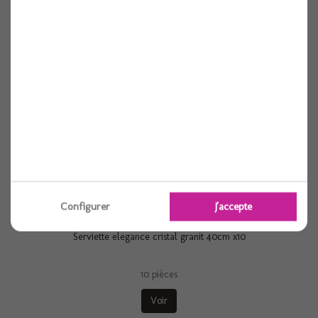
Serviette elegance lily rouge 40cm x10
10 pièces
Voir
Configurer
J'accepte
Serviette elegance cristal granit 40cm x10
10 pièces
Voir