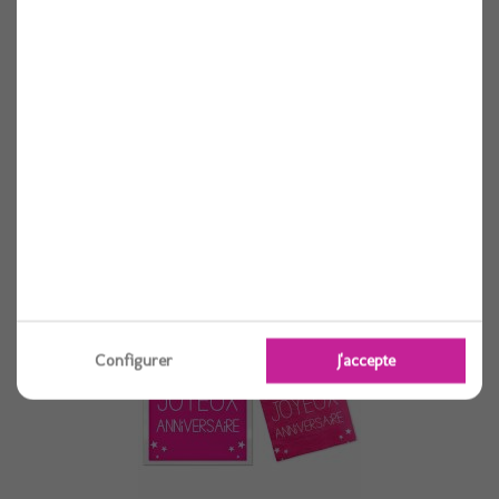
Serviette anniversaire 3 plis blanc
24 pièces
Voir
Configurer
J'accepte