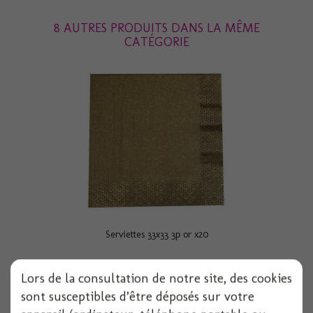
8 AUTRES PRODUITS DANS LA MÊME
CATÉGORIE
Serviettes 33x33 3p or x20
20 pièces
Lors de la consultation de notre site, des cookies
sont susceptibles d’être déposés sur votre
Voir