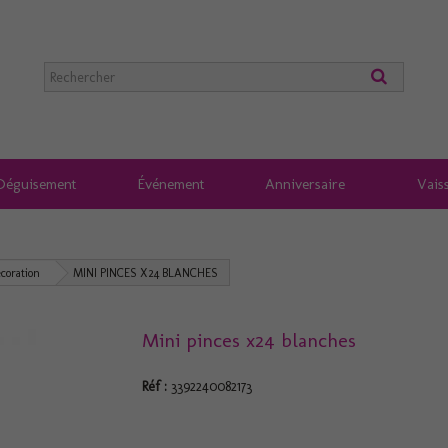
Déguisement
Événement
Anniversaire
Vaiss
écoration
MINI PINCES X24 BLANCHES
Mini pinces x24 blanches
Réf :
3392240082173