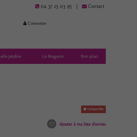
04 37 25 03 95
Contact
Connexion
elle Jetable
Le Magasin
Bon plan
Indisponible
Ajouter à ma liste d'envies