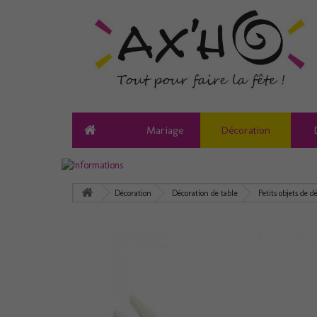
Mariage
Décoration
Décoration
Décoration de table
Petits objets de d