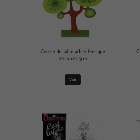
Centre de table arbre feerique
C
20cmx22.5cm
Voir