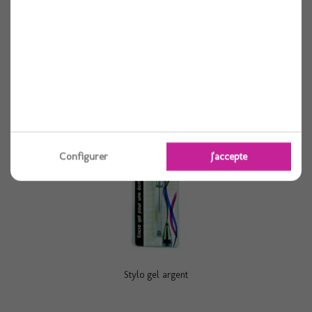
1 pièces
Voir
Configurer
J'accepte
Stylo gel argent