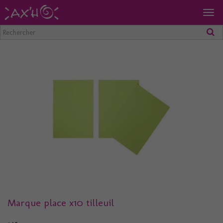
Togg
navig
Marque place x10 tilleuil