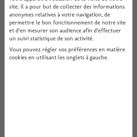
site. Il a pour but de collecter des informations
Pique bambou fourchette 90mm x100
anonymes relatives à votre navigation, de
permettre le bon fonctionnement de notre site
100 pièces
et d’en mesurer son audience afin d’effectuer
Voir
un suivi statistique de son activité.
Vous pouvez régler vos préférences en matière
cookies en utilisant les onglets à gauche.
Fourchette table "plisseo" l 205 mm x12
12 pièces
Voir