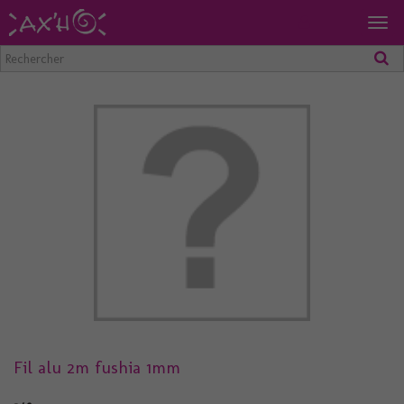
Togg
navig
Fil alu 2m fushia 1mm