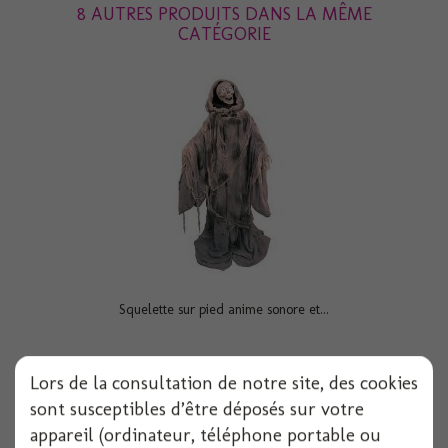
8 AUTRES PRODUITS DANS LA MÊME
CATÉGORIE
Squelette sur pied anime sonore et...
1 pièces
Lors de la consultation de notre site, des cookies
Voir
sont susceptibles d’être déposés sur votre
appareil (ordinateur, téléphone portable ou