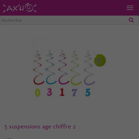
Togg
navig
5 suspensions age chiffre 2