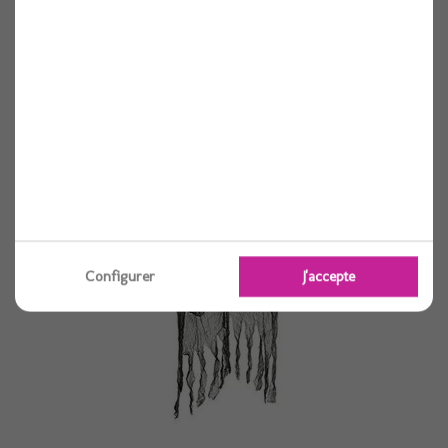
Squelette noir et rouge 120cm
1 pièces
Voir
Configurer
J'accepte