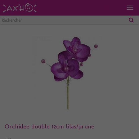
Togg
navig
Orchidee double 12cm lilas/prune