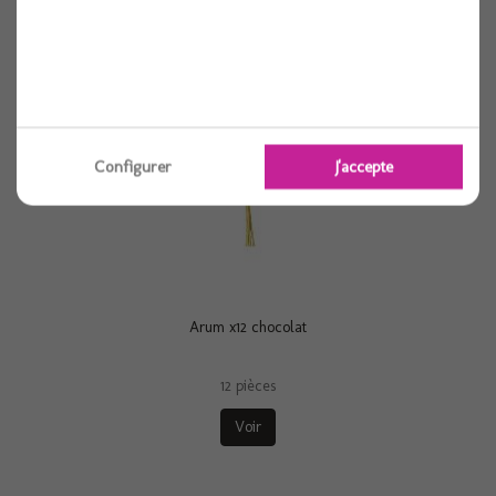
Configurer
J'accepte
Arum x12 chocolat
12 pièces
Voir